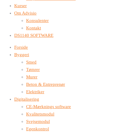
Kurser
Om Advisio
Konsulenter
Kontakt
DS1140 SOFTWARE
Forside
Byggeri
Smed
Tømrer
Murer
Beton & Entreprenør
Elektriker
Digitalisering
CE-Mærknings software
Kvalitetsmodul
Svejsemodul
Egenkontrol