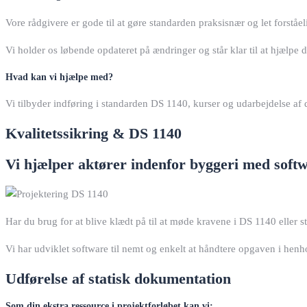
Vore rådgivere er gode til at gøre standarden praksisnær og let forståel
Vi holder os løbende opdateret på ændringer og står klar til at hjælp
Hvad kan vi hjælpe med?
Vi tilbyder indføring i standarden DS 1140, kurser og udarbejdelse a
Kvalitetssikring & DS 1140
Vi hjælper aktører indenfor byggeri med softwa
Har du brug for at blive klædt på til at møde kravene i DS 1140 eller s
Vi har udviklet software til nemt og enkelt at håndtere opgaven i henh
Udførelse af statisk dokumentation
Som din ekstra ressource i projektforløbet kan vi;