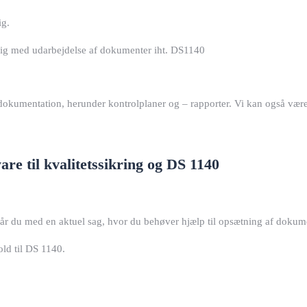
ig.
e dig med udarbejdelse af dokumenter iht. DS1140
f dokumentation, herunder kontrolplaner og – rapporter. Vi kan også væ
re til kvalitetssikring og DS 1140
tår du med en aktuel sag, hvor du behøver hjælp til opsætning af dokument
old til DS 1140.