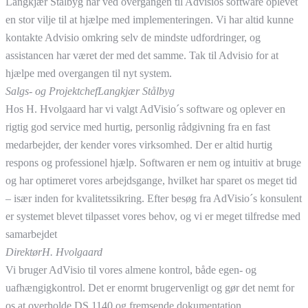
Langkjær Stålbyg har ved overgangen til Advisios software oplevet
en stor vilje til at hjælpe med implementeringen. Vi har altid kunne
kontakte Advisio omkring selv de mindste udfordringer, og
assistancen har været der med det samme. Tak til Advisio for at
hjælpe med overgangen til nyt system.
Salgs- og Projektchef
Langkjær Stålbyg
Hos H. Hvolgaard har vi valgt AdVisio´s software og oplever en
rigtig god service med hurtig, personlig rådgivning fra en fast
medarbejder, der kender vores virksomhed. Der er altid hurtig
respons og professionel hjælp. Softwaren er nem og intuitiv at bruge
og har optimeret vores arbejdsgange, hvilket har sparet os meget tid
– især inden for kvalitetssikring. Efter besøg fra AdVisio´s konsulent
er systemet blevet tilpasset vores behov, og vi er meget tilfredse med
samarbejdet
Direktør
H. Hvolgaard
Vi bruger AdVisio til vores almene kontrol, både egen- og
uafhængigkontrol. Det er enormt brugervenligt og gør det nemt for
os at overholde DS 1140 og fremsende dokumentation.