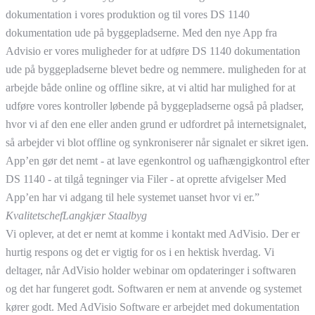
dokumentation i vores produktion og til vores DS 1140
dokumentation ude på byggepladserne. Med den nye App fra
Advisio er vores muligheder for at udføre DS 1140 dokumentation
ude på byggepladserne blevet bedre og nemmere. muligheden for at
arbejde både online og offline sikre, at vi altid har mulighed for at
udføre vores kontroller løbende på byggepladserne også på pladser,
hvor vi af den ene eller anden grund er udfordret på internetsignalet,
så arbejder vi blot offline og synkroniserer når signalet er sikret igen.
App’en gør det nemt - at lave egenkontrol og uafhængigkontrol efter
DS 1140 - at tilgå tegninger via Filer - at oprette afvigelser Med
App’en har vi adgang til hele systemet uanset hvor vi er.”
Kvalitetschef
Langkjær Staalbyg
Vi oplever, at det er nemt at komme i kontakt med AdVisio. Der er
hurtig respons og det er vigtig for os i en hektisk hverdag. Vi
deltager, når AdVisio holder webinar om opdateringer i softwaren
og det har fungeret godt. Softwaren er nem at anvende og systemet
kører godt. Med AdVisio Software er arbejdet med dokumentation