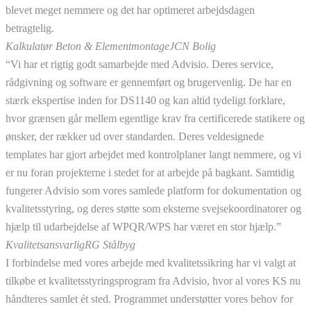
blevet meget nemmere og det har optimeret arbejdsdagen
betragtelig.
Kalkulatør Beton & Elementmontage
JCN Bolig
“Vi har et rigtig godt samarbejde med Advisio. Deres service,
rådgivning og software er gennemført og brugervenlig. De har en
stærk ekspertise inden for DS1140 og kan altid tydeligt forklare,
hvor grænsen går mellem egentlige krav fra certificerede statikere og
ønsker, der rækker ud over standarden. Deres veldesignede
templates har gjort arbejdet med kontrolplaner langt nemmere, og vi
er nu foran projekterne i stedet for at arbejde på bagkant. Samtidig
fungerer Advisio som vores samlede platform for dokumentation og
kvalitetsstyring, og deres støtte som eksterne svejsekoordinatorer og
hjælp til udarbejdelse af WPQR/WPS har været en stor hjælp.”
Kvalitetsansvarlig
RG Stålbyg
I forbindelse med vores arbejde med kvalitetssikring har vi valgt at
tilkøbe et kvalitetsstyringsprogram fra Advisio, hvor al vores KS nu
håndteres samlet ét sted. Programmet understøtter vores behov for