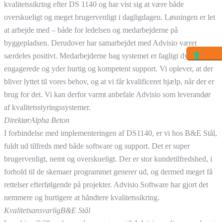
kvalitetssikring efter DS 1140 og har vist sig at være både
overskueligt og meget brugervenligt i dagligdagen. Løsningen er let
at arbejde med – både for ledelsen og medarbejderne på
byggepladsen. Derudover har samarbejdet med Advisio været
særdeles positivt. Medarbejderne bag systemet er fagligt dygtige,
engagerede og yder hurtig og kompetent support. Vi oplever, at der
bliver lyttet til vores behov, og at vi får kvalificeret hjælp, når der er
brug for det. Vi kan derfor varmt anbefale Advisio som leverandør
af kvalitetsstyringssystemer.
Direktør
Alpha Beton
I forbindelse med implementeringen af DS1140, er vi hos B&E Stål,
fuldt ud tilfreds med både software og support. Det er super
brugervenligt, nemt og overskueligt. Der er stor kundetilfredshed, i
forhold til de skemaer programmet generer ud, og dermed meget få
rettelser efterfølgende på projekter. Advisio Software har gjort det
nemmere og hurtigere at håndtere kvalitetssikring.
Kvalitetsansvarlig
B&E Stål