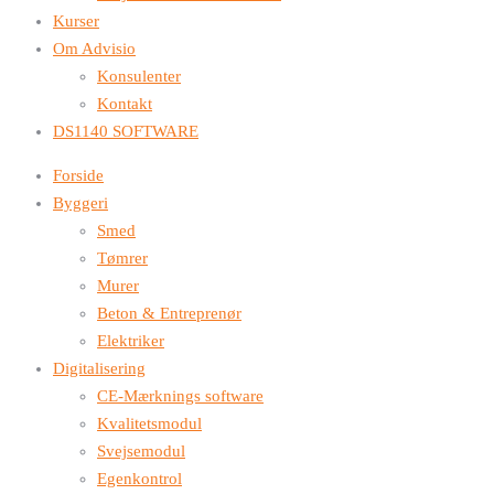
Kurser
Om Advisio
Konsulenter
Kontakt
DS1140 SOFTWARE
Forside
Byggeri
Smed
Tømrer
Murer
Beton & Entreprenør
Elektriker
Digitalisering
CE-Mærknings software
Kvalitetsmodul
Svejsemodul
Egenkontrol