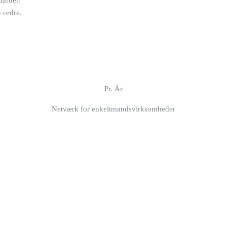
darder.
 ordre.
Pr. År
Netværk for enkeltmandsvirksomheder
Pr. År
Netværk for svejsekoordinatorer