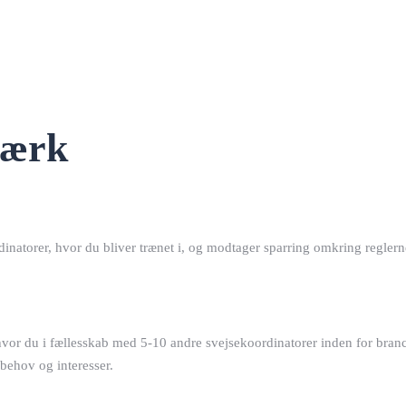
værk
dinatorer, hvor du bliver trænet i, og modtager sparring omkring regl
hvor du i fællesskab med 5-10 andre svejsekoordinatorer inden for branc
 behov og interesser.