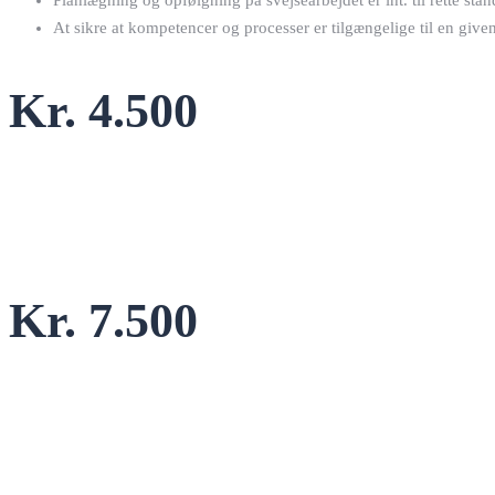
Planlægning og opfølgning på svejsearbejdet er iht. til rette stan
At sikre at kompetencer og processer er tilgængelige til en given
Kr. 4.500
Kr. 7.500