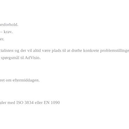
rsforhold.
– krav.
er.
ialisten og der vil altid være plads til at drøfte konkrete problemstilli
 spørgsmål til AdVisio.
ceret om eftermiddagen.
rbejder med ISO 3834 eller EN 1090