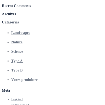
Recent Comments
Archives
Categories
Landscapes
Nature
Science
Type A
Type B
Vores produkter
Meta
Log ind