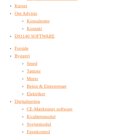
Kurser
Om Advisio
Konsulenter
Kontakt
DS1140 SOFTWARE
Forside
Byggeri
Smed
Tømrer
Murer
Beton & Entreprenør
Elektriker
Digitalisering
CE-Mærknings software
Kvalitetsmodul
Svejsemodul
Egenkontrol