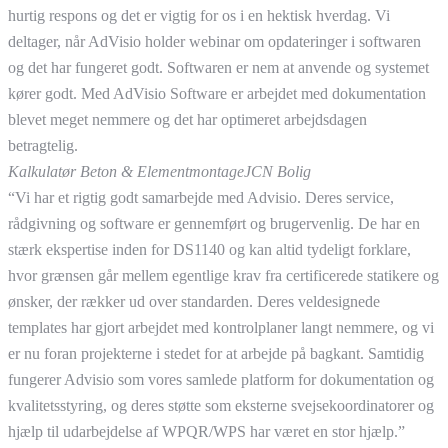
hurtig respons og det er vigtig for os i en hektisk hverdag. Vi
deltager, når AdVisio holder webinar om opdateringer i softwaren
og det har fungeret godt. Softwaren er nem at anvende og systemet
kører godt. Med AdVisio Software er arbejdet med dokumentation
blevet meget nemmere og det har optimeret arbejdsdagen
betragtelig.
Kalkulatør Beton & Elementmontage
JCN Bolig
“Vi har et rigtig godt samarbejde med Advisio. Deres service,
rådgivning og software er gennemført og brugervenlig. De har en
stærk ekspertise inden for DS1140 og kan altid tydeligt forklare,
hvor grænsen går mellem egentlige krav fra certificerede statikere og
ønsker, der rækker ud over standarden. Deres veldesignede
templates har gjort arbejdet med kontrolplaner langt nemmere, og vi
er nu foran projekterne i stedet for at arbejde på bagkant. Samtidig
fungerer Advisio som vores samlede platform for dokumentation og
kvalitetsstyring, og deres støtte som eksterne svejsekoordinatorer og
hjælp til udarbejdelse af WPQR/WPS har været en stor hjælp.”