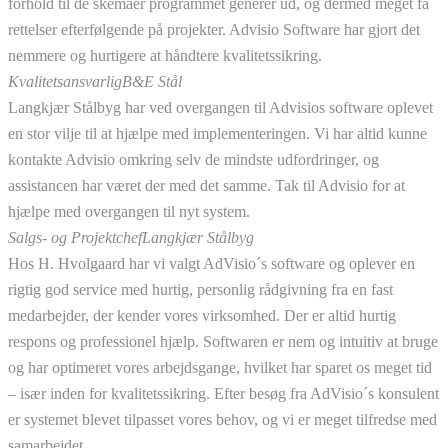
forhold til de skemaer programmet generer ud, og dermed meget få
rettelser efterfølgende på projekter. Advisio Software har gjort det
nemmere og hurtigere at håndtere kvalitetssikring.
Kvalitetsansvarlig
B&E Stål
Langkjær Stålbyg har ved overgangen til Advisios software oplevet
en stor vilje til at hjælpe med implementeringen. Vi har altid kunne
kontakte Advisio omkring selv de mindste udfordringer, og
assistancen har været der med det samme. Tak til Advisio for at
hjælpe med overgangen til nyt system.
Salgs- og Projektchef
Langkjær Stålbyg
Hos H. Hvolgaard har vi valgt AdVisio´s software og oplever en
rigtig god service med hurtig, personlig rådgivning fra en fast
medarbejder, der kender vores virksomhed. Der er altid hurtig
respons og professionel hjælp. Softwaren er nem og intuitiv at bruge
og har optimeret vores arbejdsgange, hvilket har sparet os meget tid
– især inden for kvalitetssikring. Efter besøg fra AdVisio´s konsulent
er systemet blevet tilpasset vores behov, og vi er meget tilfredse med
samarbejdet