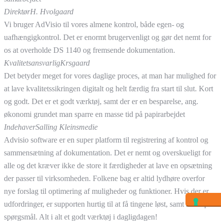
Direktør
H. Hvolgaard
Vi bruger AdVisio til vores almene kontrol, både egen- og
uafhængigkontrol. Det er enormt brugervenligt og gør det nemt for
os at overholde DS 1140 og fremsende dokumentation.
Kvalitetsansvarlig
Krsgaard
Det betyder meget for vores daglige proces, at man har mulighed for
at lave kvalitetssikringen digitalt og helt færdig fra start til slut. Kort
og godt. Det er et godt værktøj, samt der er en besparelse, ang.
økonomi grundet man sparre en masse tid på papirarbejdet
Indehaver
Salling Kleinsmedie
Advisio software er en super platform til registrering af kontrol og
sammensætning af dokumentation. Det er nemt og overskueligt for
alle og det kræver ikke de store it færdigheder at lave en opsætning
der passer til virksomheden. Folkene bag er altid lydhøre overfor
nye forslag til optimering af muligheder og funktioner. Hvis der er
udfordringer, er supporten hurtig til at få tingene løst, samt svare på
spørgsmål. Alt i alt et godt værktøj i dagligdagen!