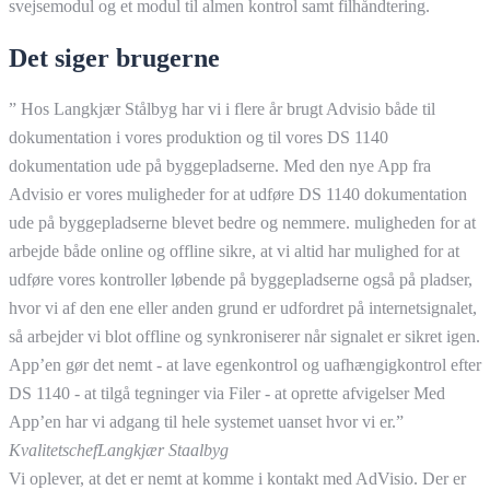
svejsemodul og et modul til almen kontrol samt filhåndtering.
Det siger brugerne
” Hos Langkjær Stålbyg har vi i flere år brugt Advisio både til
dokumentation i vores produktion og til vores DS 1140
dokumentation ude på byggepladserne. Med den nye App fra
Advisio er vores muligheder for at udføre DS 1140 dokumentation
ude på byggepladserne blevet bedre og nemmere. muligheden for at
arbejde både online og offline sikre, at vi altid har mulighed for at
udføre vores kontroller løbende på byggepladserne også på pladser,
hvor vi af den ene eller anden grund er udfordret på internetsignalet,
så arbejder vi blot offline og synkroniserer når signalet er sikret igen.
App’en gør det nemt - at lave egenkontrol og uafhængigkontrol efter
DS 1140 - at tilgå tegninger via Filer - at oprette afvigelser Med
App’en har vi adgang til hele systemet uanset hvor vi er.”
Kvalitetschef
Langkjær Staalbyg
Vi oplever, at det er nemt at komme i kontakt med AdVisio. Der er