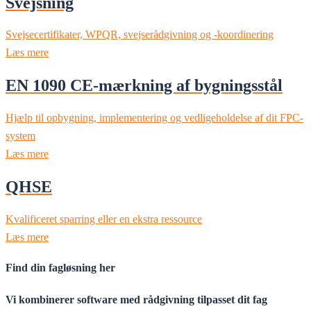
Svejsning
Svejsecertifikater, WPQR, svejserådgivning og -koordinering
Læs mere
EN 1090 CE-mærkning af bygningsstål
Hjælp til opbygning, implementering og vedligeholdelse af dit FPC-
system
Læs mere
QHSE
Kvalificeret sparring eller en ekstra ressource
Læs mere
Find din fagløsning her
Vi kombinerer software med rådgivning tilpasset dit fag