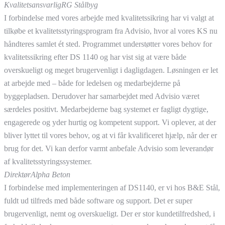
Kvalitetsansvarlig
RG Stålbyg
I forbindelse med vores arbejde med kvalitetssikring har vi valgt at
tilkøbe et kvalitetsstyringsprogram fra Advisio, hvor al vores KS nu
håndteres samlet ét sted. Programmet understøtter vores behov for
kvalitetssikring efter DS 1140 og har vist sig at være både
overskueligt og meget brugervenligt i dagligdagen. Løsningen er let
at arbejde med – både for ledelsen og medarbejderne på
byggepladsen. Derudover har samarbejdet med Advisio været
særdeles positivt. Medarbejderne bag systemet er fagligt dygtige,
engagerede og yder hurtig og kompetent support. Vi oplever, at der
bliver lyttet til vores behov, og at vi får kvalificeret hjælp, når der er
brug for det. Vi kan derfor varmt anbefale Advisio som leverandør
af kvalitetsstyringssystemer.
Direktør
Alpha Beton
I forbindelse med implementeringen af DS1140, er vi hos B&E Stål,
fuldt ud tilfreds med både software og support. Det er super
brugervenligt, nemt og overskueligt. Der er stor kundetilfredshed, i