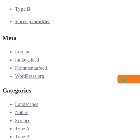
Type B
Vores produkter
Meta
Log ind
Indlægsfeed
Kommentarfeed
WordPress.org
Categories
Landscapes
Nature
Science
Type A
Type B