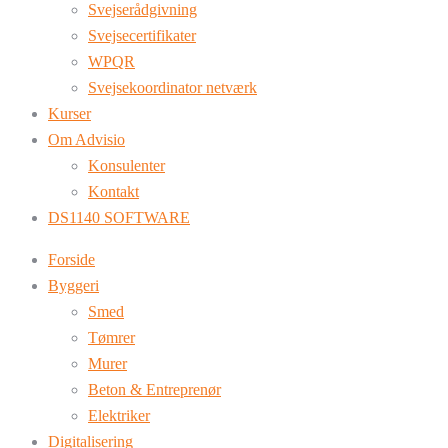
Svejserådgivning
Svejsecertifikater
WPQR
Svejsekoordinator netværk
Kurser
Om Advisio
Konsulenter
Kontakt
DS1140 SOFTWARE
Forside
Byggeri
Smed
Tømrer
Murer
Beton & Entreprenør
Elektriker
Digitalisering