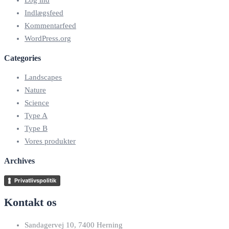
Log ind
Indlægsfeed
Kommentarfeed
WordPress.org
Categories
Landscapes
Nature
Science
Type A
Type B
Vores produkter
Archives
Privatlivspolitik
Kontakt os
Sandagervej 10, 7400 Herning